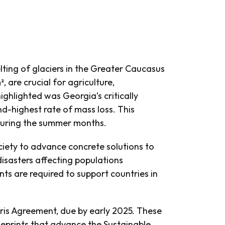
ting of glaciers in the Greater Caucasus
 are crucial for agriculture,
ghlighted was Georgia’s critically
nd-highest rate of mass loss. This
y during the summer months.
ciety to advance concrete solutions to
disasters affecting populations
ts are required to support countries in
ris Agreement, due by early 2025. These
lueprints that advance the Sustainable