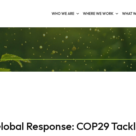
WHO WE ARE
WHERE WE WORK
WHAT W
Global Response: COP29 Tack