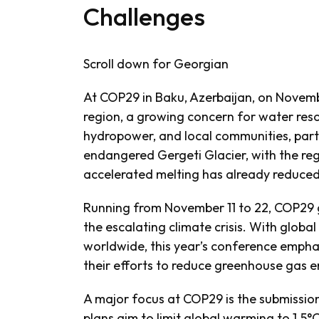
Challenges
Scroll down for Georgian
At COP29 in Baku, Azerbaijan, on Novembe
region, a growing concern for water resour
hydropower, and local communities, parti
endangered Gergeti Glacier, with the regi
accelerated melting has already reduced 
Running from November 11 to 22, COP29 g
the escalating climate crisis. With globa
worldwide, this year’s conference emphas
their efforts to reduce greenhouse gas em
A major focus at COP29 is the submissio
plans aim to limit global warming to 1.5°