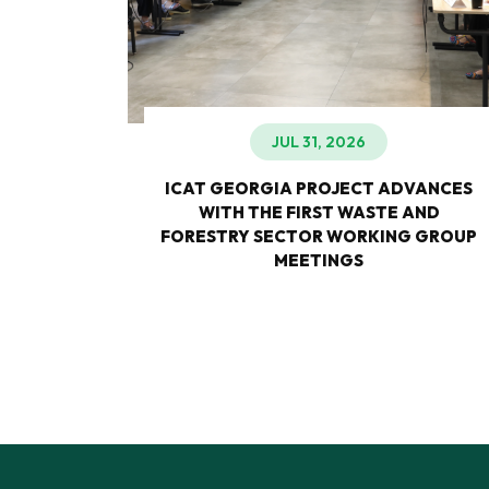
JUL 31, 2026
TURE-
ICAT GEORGIA PROJECT ADVANCES
M
WITH THE FIRST WASTE AND
 FOR
FORESTRY SECTOR WORKING GROUP
N EIGHT
MEETINGS
GIA