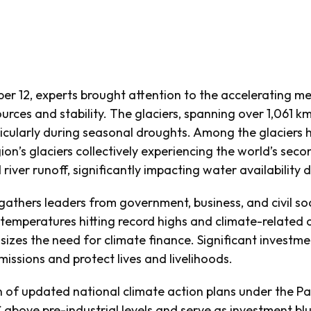
r 12, experts brought attention to the accelerating mel
ces and stability. The glaciers, spanning over 1,061 km²,
cularly during seasonal droughts. Among the glaciers hi
on’s glaciers collectively experiencing the world’s seco
river runoff, significantly impacting water availabilit
athers leaders from government, business, and civil so
l temperatures hitting record highs and climate-related 
izes the need for climate finance. Significant investmen
issions and protect lives and livelihoods.
n of updated national climate action plans under the Pa
C above pre-industrial levels and serve as investment b